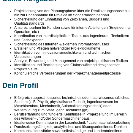
Projektleitung von der Planungsphase über die Realisierungsphase bis
hin zur Endabnahme für Projekte im Sondermaschinenbau
Sicherstellung der Einhaltung von Zeitplänen, Budgets und
Qualitätsstandards
Ansprechpartner für Kunden sowie für interne Abteilungen (Engineering,
Operation, etc.)
Koordination von interdisziplinären Teams aus Ingenieuren, Technikern
und Fachexperten
Sicherstellung des internen & externen Informationsflusses
Erstellen und Pflegen notwendiger Projektdokumente
Identifikation von Innovationsmöglichkeiten und technischen
Verbesserungen
Analyse, Bewertung und Management von projektspezifischen Risiken
Identifikation und Bearbeitung von Claims während des gesamten
Projektablaufs
Kontinuierliche Verbesserungen der Projektmanagementprozesse
Dein Profil
Erfolgreich abgeschlossenes technisches oder naturwissenschaftliches
Studium (z. B. Physik, physikalische Technik, Ingenieurwesen im
Maschinenbau, Mechatronik, Automatisierungstechnik) oder
Weiterbildung zum Staatl. gepr. Techniker (gn)
Berufserfahrung und fundierte Kenntnisse in Projektleitung im Bereich
des Anlagen- und/oder Sondermaschinenbaus
Idealerweise Kenntnisse in der Lasertechnik / Lasermaterialbearbeitung
Durchsetzungsfähigkeit, analytisches und lösungsorientiertes Denken
Kommunikationsstärke sowie selbstständige und kundenorientierte